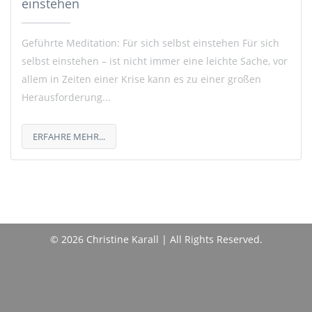
einstehen
Geführte Meditation: Für sich selbst einstehen Für sich
selbst einstehen – ist nicht immer eine leichte Sache, vor
allem in Zeiten einer Krise kann es zu einer großen
Herausforderung...
ERFAHRE MEHR...
© 2026 Christine Karall | All Rights Reserved.