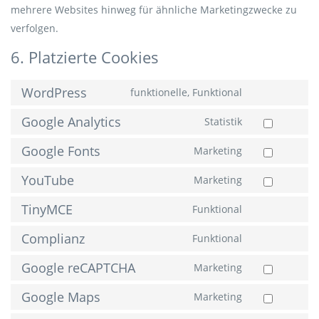
mehrere Websites hinweg für ähnliche Marketingzwecke zu
verfolgen.
6. Platzierte Cookies
WordPress
funktionelle, Funktional
Consent
to
Google Analytics
Statistik
service
Consent
wordpress
to
Google Fonts
Marketing
service
Consent
google-
to
YouTube
Marketing
analytics
service
Consent
google-
to
TinyMCE
Funktional
fonts
service
Consent
youtube
to
Complianz
Funktional
service
Consent
tinymce
to
Google reCAPTCHA
Marketing
service
Consent
complianz
to
Google Maps
Marketing
service
Consent
google-
to