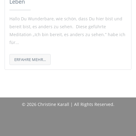
Leben
Hallo Du Wunderbare, wie schön, dass Du hier bist und
bereit bist, es anders zu sehen. Diese geführte
Meditation „Ich bin bereit, es anders zu sehen.” habe ich
für...
ERFAHRE MEHR...
© 2026 Christine Karall | All Rights Reserved.