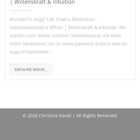
| Willenskraft & Intuition
WunderTV, Folge 128: Chakra Meditation:
Solarplexuschakra öffnen | Willenskraft & Intuition Wir
starten nach dieser schönen Sommerpause mit einer
tollen Meditation! Sie ist soooo passend, erstens weil im
August/September...
ERFAHRE MEHR...
© 2026 Christine Karall | All Rights Reserved.