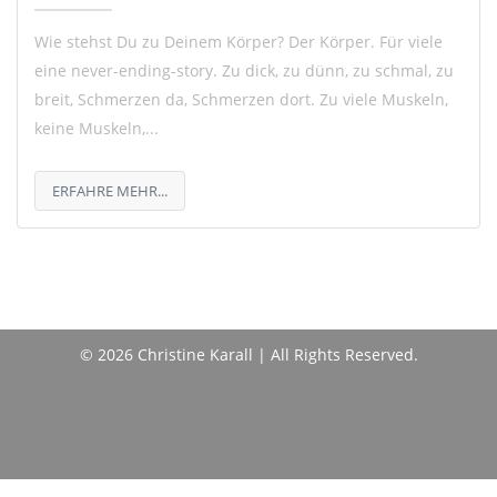
Wie stehst Du zu Deinem Körper? Der Körper. Für viele
eine never-ending-story. Zu dick, zu dünn, zu schmal, zu
breit, Schmerzen da, Schmerzen dort. Zu viele Muskeln,
keine Muskeln,...
ERFAHRE MEHR...
© 2026 Christine Karall | All Rights Reserved.