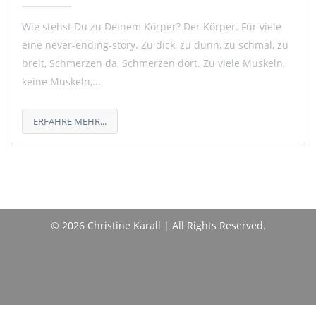
Wie stehst Du zu Deinem Körper? Der Körper. Für viele
eine never-ending-story. Zu dick, zu dünn, zu schmal, zu
breit, Schmerzen da, Schmerzen dort. Zu viele Muskeln,
keine Muskeln,...
ERFAHRE MEHR...
© 2026 Christine Karall | All Rights Reserved.