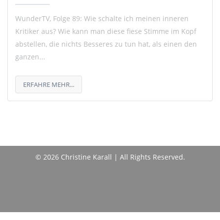
WunderTV, Folge 89: Wie schalte ich meinen inneren
Kritiker aus? Wie kann man diese fiese Stimme im Kopf
abstellen, die nichts Besseres zu tun hat, als einen den
ganzen...
ERFAHRE MEHR...
© 2026 Christine Karall | All Rights Reserved.