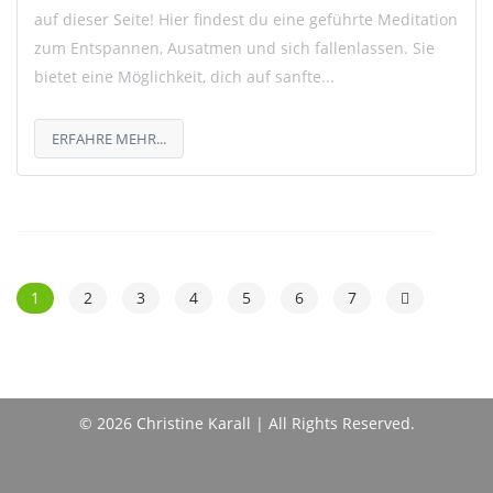
auf dieser Seite! Hier findest du eine geführte Meditation
zum Entspannen, Ausatmen und sich fallenlassen. Sie
bietet eine Möglichkeit, dich auf sanfte...
ERFAHRE MEHR...
1
2
3
4
5
6
7
© 2026 Christine Karall | All Rights Reserved.