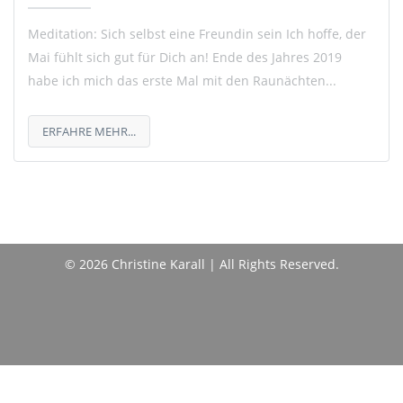
Meditation: Sich selbst eine Freundin sein Ich hoffe, der
Mai fühlt sich gut für Dich an! Ende des Jahres 2019
habe ich mich das erste Mal mit den Raunächten...
ERFAHRE MEHR...
© 2026 Christine Karall | All Rights Reserved.