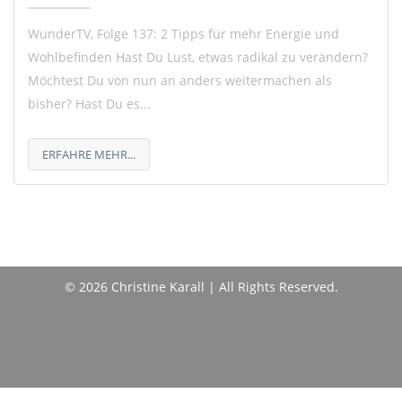
WunderTV, Folge 137: 2 Tipps für mehr Energie und
Wohlbefinden Hast Du Lust, etwas radikal zu verändern?
Möchtest Du von nun an anders weitermachen als
bisher? Hast Du es...
ERFAHRE MEHR...
© 2026 Christine Karall | All Rights Reserved.