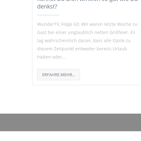
denkst?
WunderTV, Folge 63: Wir waren letzte Woche zu
Gast bei einer unglaublich netten Grillfeier. Es
lag wahrscheinlich daran, dass alle Gäste zu
diesem Zeitpunkt entweder bereits Urlaub
hatten oder...
ERFAHRE MEHR...