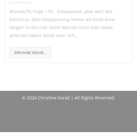
WunderTV, Folge 110: Entspannen, aber wie? Wie
kommt es, dass Entspannung immer am Ende einer
langen To-Do Liste steht? Warum muss man etwas
geleistet haben, bevor man sich...
ERFAHRE MEHR...
© 2026 Christine Karall | All Rights Reserved.