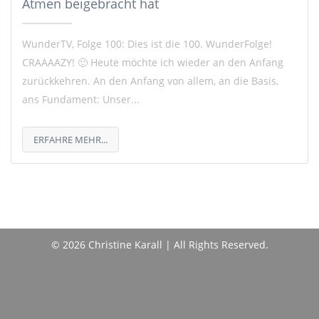
Atmen beigebracht hat
WunderTV, Folge 100: Dies ist die 100. WunderFolge!
CRAAAAZY! 🙂 Heute möchte ich wieder an den Anfang
zurückkehren. An den Anfang von allem, an die Basis,
ans Fundament: Unser...
ERFAHRE MEHR...
© 2026 Christine Karall | All Rights Reserved.